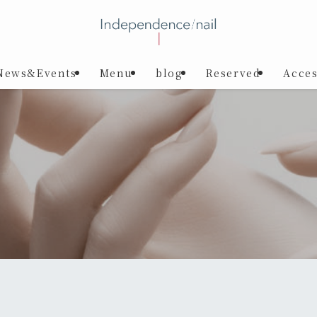
News&Events
Menu
blog
Reserved
Acce